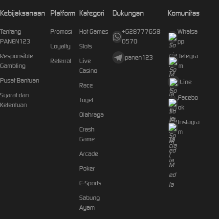
Kebijaksanaan
Platform
Kategori
Dukungan
Komunitas
Tentang
Promosi
Hot Games
+628777658
Whatsa
PANEN123
0570
pp
Loyalty
Slots
Responsible
Telegra
panen123
Referral
Live
Gambling
m
Casino
Pusat Bantuan
Line
Race
Syarat dan
Facebo
Togel
Ketentuan
ok
Olahraga
Instagra
Crash
m
Game
Arcade
Poker
E-Sports
Sabung
Ayam