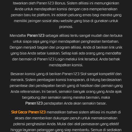
tawarkan oleh Panen123 Bonus. Sistem afiliasi ini memungkinkan
Anda untuk mendapatkan komisi dengan cara memperkenalkan
pemain baru ke platform. Ini adalah peluang emas bagi mereka yang
memiliki jaringan sosial atau website yang bisa di gunakan untuk
promosi.
Mendaftar
Panen123
sebagai afiliasi tentu sangat mudah dan terbuka
untuk siapa saja yang ingin mendapatkan penghasilan tambahan.
Dengan menjadi bagian dari program afiliasi, Anda di berikan link unik
yang bisa Anda sebar luaskan. Setiap kali ada orang yang mendaftar
dan bermain di Panen123 Login melalui link tersebut, Anda berhak
mendapatkan komisi.
Besaran komisi yang di berikan Panen123 Slot sangat kompetitif dan
menarik. Sistem pembagian komisi transparan, di hitung berdasarkan
persentase dari pendapatan bersih yang di hasilkan dari pemain yang
Anda referensikan. Ini berarti, semakin banyak orang yang Anda ajak
bergabung dan semakin sering mereka bermain, maka
Panen123
pendapatan Anda akan semakin besar.
Slot Gacor Panen123
memastikan bahwa sistem afiliasi ini mudah di
akses dan memberikan dukungan penuh untuk memaksimalkan
potensi penghasilan Anda. Mulai dari alat pemasaran yang efektif
hingga layanan pelanggan yang siap membantu. Semua di sediakan