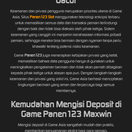
Gacor
Keamanan dan privasi pengguna merupakan prioritas utama di Game
Asia. Situs
Panen123 Slot
menggunakan teknologi enkripsi terbaru
untuk memastikan semua data dan transaksi pemain terlindungi
dengan baik dan tidak bisa diakses oleh pihak ketiga. Sistem
keamanan yang canggih ini menjamin kerahasiaan informasi pribadi
pemain, sehingga mereka bisa bermain dengan nyaman tanpa perlu
khawatir tentang potensi risiko keamanan.
Game
Panen123
juga menerapkan kebijakan privasi yang ketat,
memastikan bahwa data pengguna hanya di gunakan untuk
meningkatkan pengalaman bermain dan tidak akan pernah dibagikan
kepada pihak ketiga untuk alasan apa pun. Dengan langkah-langkah
keamanan dan privasi yang solid ini, Game Asia berhasil menciptakan
lingkungan bermain yang aman dan terpercaya bagi semua
membernya.
Kemudahan Mengisi Deposit di
Game Panen123 Maxwin
Mengisi deposit di Game Asia sangatlah mudah dan praktis,
memberikan kenyamanan ekstra bagi para pemain.