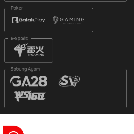
Poker
E-Sports
Sabung Ayam