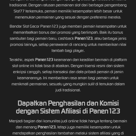
tradisional. Dengan ratusan permainan slot dari berbagai pengembang
Slot77 terkemuka, pemain memiliki kesempatan lebih besar untuk
menemukan permainan yang sesuai dengan preferensi mereka.
Bandar Slot Gacor Panen123 juga memberi pemain kesempatan untuk
memanfaatkan bonus dan promosi yang berlimpah. Baik itu bonus
sambutan bagi pemain baru, cashback
Panen123
, atau berbagai jenis
promosi lainnya, setiap penawaran di rancang untuk memberikan nilai
tambah bagi player.
Terakhir, aspek
Panen123
keamanan dan keadilan bermain di platform
slot online ini tidak bisa di abaikan. Dengan lisensi resmi dan sistem
enkripsi canggih, setiap transaksi dan data pribadi pemain di jamin
keamanannya. Ini memberikan rasa aman bagi pemain untuk
menikmati permainan, sesuatu yang mungkin sulit di temukan dalam
judi tradisional.
Dapatkan Penghasilan dan Komisi
dengan Sistem Afiliasi di Panen123
Menjadi bagian dari komunitas judi online tidak hanya tentang bermain
dan menang
Panen123
, tetapi juga memiliki kesempatan untuk
mendapatkan penghasilan tambahan melalui sistem afiliasi yang di