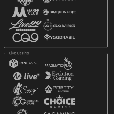
Live Casino