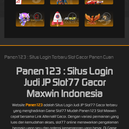
i
i
i
Panen123 : Situs Login Terbaru Slot Gacor Panen Cuan
Panen123 : Situs Login
Judi JP Slot77 Gacor
Maxwin Indonesia
Website
Panen123
adalah Situs Login Judi JP Slot77 Gacor terbaru
yang menghadirkan Game Slot77 Mudah Panen123 Slot Maxwin
cepat bersama Link Alternatif Gacor. Dengan variasi permainan yang
luas dan kemudahan akses, slot77 online menawarkan pengalaman
bermain yang seru dan potensi kemenangan yang besar. Di Game