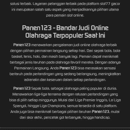
solusi terbaik. Layanan pelanggan terbaik pada platform slot77 gacor
ini merupakan salah satu aspek yang menjadikannya pilihan utama
para pemain slot online.
Panen123 - Bandar Judi Online
Olahraga Terpopuler Saat Ini
Panen123
menawarkan pengalaman judi online olahraga terbaik
dengan pilihan permainan langsung setiap hari. Dari sepak bola, bola
basket, tenis, hoki, dan masih banyak lagi. Pemain dapat menikmati
berbagai jenis taruhan pada olahraga favorit mereka. Dengan adanya
Permainan Langsung. Anda
Panen123
bisa merasakan sensasi
bertaruh pada pertandingan yang sedang berlangsung, meningkatkan
adrenalin dan keseruan dalam setiap pertandingan.
Panen123
Sepak bola, sebagai olahraga paling populer di dunia.
Menawarkan liga-liga ternama dengan ratusan pertandingan yang
bisa di pilih setiap minggunya. Mulai dari Liga Premier Inggris, La Liga
Spanyol, hingga Liga Champions, semua tersedia di satu platform.
Anda juga bisa menikmati berbagai pilihan taruhan
Panen123
, mulai
dari skor akhir, pencetak gol terbanyak, hingga handicap.