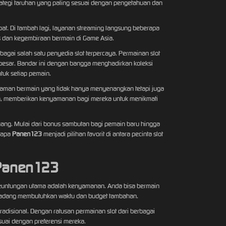
rategi taruhan yang paling sesuai dengan pengetahuan dan
at. Di tambah lagi, layanan streaming langsung beberapa
s dan kegembiraan bermain di Game Asia.
ebagai salah satu penyedia slot terpercaya. Permainan slot
esar. Bandar ini dengan bangga menghadirkan koleksi
uk setiap pemain.
alaman bermain yang tidak hanya menyenangkan tetapi juga
ain, memberikan kenyamanan bagi mereka untuk menikmati
ang. Mulai dari bonus sambutan bagi pemain baru hingga
ngapa
Panen123
menjadi pilihan favorit di antara pecinta slot
i Panen123
 keuntungan utama adalah kenyamanan. Anda bisa bermain
terkadang membutuhkan waktu dan
budget tambahan.
radisional. Dengan ratusan permainan slot dari berbagai
uai dengan preferensi mereka.