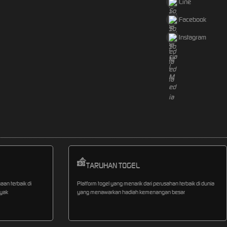
Line
Facebook
Instagram
TARUHAN TOGEL
aan terbaik di
Platform togel yang menarik dari perusahan terbaik di dunia
nyak
yang menawarkan hadiah kemenangan besar