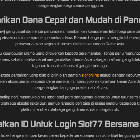
menyenangkan bagi semua pengguna.
rikan Dana Cepat dan Mudah di Pa
raw) yang cepat dan tanpa penundaan, memberikan kemudahan lebih bagi para pe
 efisien untuk memproses penarikan dana. Pemain hanya perlu mengikuti bebera
prosesnya akan segera di proses oleh tim keuangan Game Asia.
tu keunggulan utama yang ditawarkan kepada para member. Tanpa perlu menungg
pemain, sebab mereka dapat mengandalkan Game Asia sebagai platform yang tidak
layanan transaksi finansial yang terpercaya.
tode penarikan yang bisa di pilih oleh pemain
slot online
sesuai dengan kebutuha
udahkan akses pemain kepada dana mereka. Ini menunjukkan komitmen Game Asia
menyenangkan tapi juga praktis dan efisien.
tiap hari, membuka pintu lebar bagi para penggemar olahraga untuk turut serta
ng olahraga eksotis sekalipun, semua tersedia dan bisa di akses melalui beberapa
platform taruhan olahraga yang dinamis dan menyeluruh.
kan ID Untuk Login Slot77 Bersam
n
tidak hanya memberi kesempatan kepada para pemain untuk terlibat langsung da