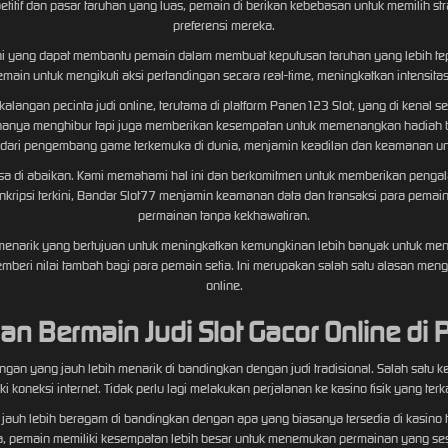
tif dan pasar taruhan yang luas, pemain di berikan kebebasan untuk memilih st
preferensi mereka.
kini yang dapat membantu pemain dalam membuat keputusan taruhan yang lebih tep
ain untuk mengikuti aksi pertandingan secara real-time, meningkatkan intensita
kalangan pecinta judi online, terutama di platform Panen123 Slot, yang di kenal s
hanya menghibur tapi juga memberikan kesempatan untuk memenangkan hadiah b
dari pengembang game terkemuka di dunia, menjamin keadilan dan keamanan unt
bisa di abaikan. Kami memahami hal ini dan berkomitmen untuk memberikan peng
nkripsi terkini, Bandar Slot77 menjamin keamanan data dan transaksi para pem
permainan tanpa kekhawatiran.
enarik yang bertujuan untuk meningkatkan kemungkinan lebih banyak untuk men
beri nilai tambah bagi para pemain setia. Ini merupakan salah satu alasan me
online.
n Bermain Judi Slot Gacor Online d
an yang jauh lebih menarik di bandingkan dengan judi tradisional. Salah satu
i koneksi internet. Tidak perlu lagi melakukan perjalanan ke kasino fisik yang 
jauh lebih beragam di bandingkan dengan apa yang biasanya tersedia di kasino t
 pemain memiliki kesempatan lebih besar untuk menemukan permainan yang ses