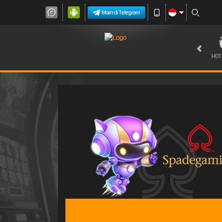
Main di Telegram
HOT