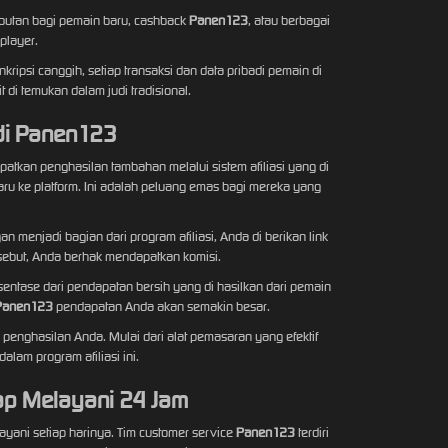
butan bagi pemain baru, cashback
Panen123
, atau berbagai
player.
nkripsi canggih, setiap transaksi dan data pribadi pemain di
di temukan dalam judi tradisional.
 di Panen123
patkan penghasilan tambahan melalui sistem afiliasi yang di
u ke platform. Ini adalah peluang emas bagi mereka yang
 menjadi bagian dari program afiliasi, Anda di berikan link
rsebut, Anda berhak mendapatkan komisi.
sentase dari pendapatan bersih yang di hasilkan dari pemain
Panen123
pendapatan Anda akan semakin besar.
enghasilan Anda. Mulai dari alat pemasaran yang efektif
lam program afiliasi ini.
ap Melayani 24 Jam
ayani setiap harinya. Tim customer service
Panen123
terdiri