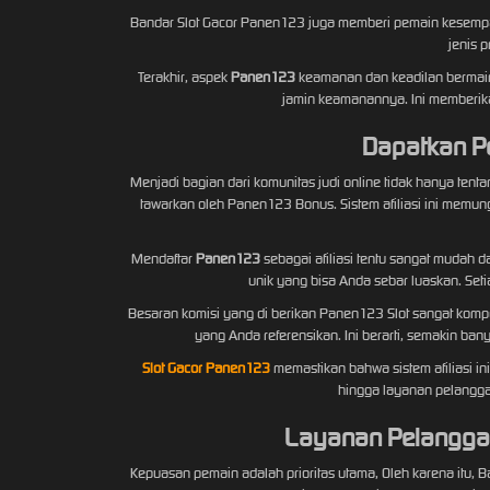
Bandar Slot Gacor Panen123 juga memberi pemain kesempa
jenis 
Terakhir, aspek
Panen123
keamanan dan keadilan bermain di
jamin keamanannya. Ini memberikan
Dapatkan Pe
Menjadi bagian dari komunitas judi online tidak hanya te
tawarkan oleh Panen123 Bonus. Sistem afiliasi ini memu
Mendaftar
Panen123
sebagai afiliasi tentu sangat mudah 
unik yang bisa Anda sebar luaskan. Set
Besaran komisi yang di berikan Panen123 Slot sangat kompet
yang Anda referensikan. Ini berarti, semakin b
Slot Gacor Panen123
memastikan bahwa sistem afiliasi i
hingga layanan pelanggan
Layanan Pelanggan
Kepuasan pemain adalah prioritas utama, Oleh karena itu, 