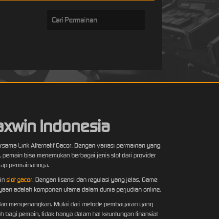
Maxwin Indonesia
sama Link Alternatif Gacor. Dengan variasi permainan yang
pemain bisa menemukan berbagai jenis slot dari provider
tiap permainannya.
ain
slot gacor
. Dengan lisensi dan regulasi yang jelas, Game
yaan adalah komponen utama dalam dunia perjudian online.
 dan menyenangkan. Mulai dari metode pembayaran yang
 bagi pemain, tidak hanya dalam hal keuntungan finansial