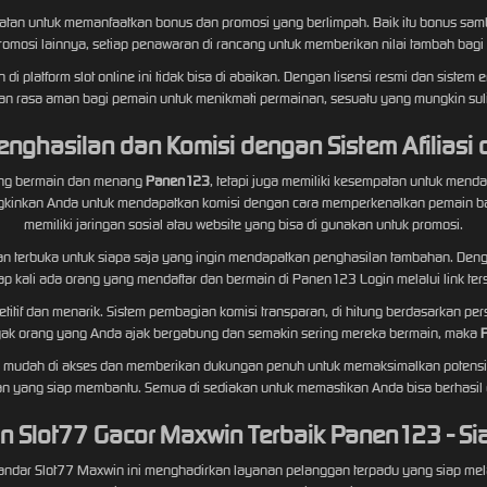
tan untuk memanfaatkan bonus dan promosi yang berlimpah. Baik itu bonus sam
promosi lainnya, setiap penawaran di rancang untuk memberikan nilai tambah bagi 
 platform slot online ini tidak bisa di abaikan. Dengan lisensi resmi dan sistem e
 rasa aman bagi pemain untuk menikmati permainan, sesuatu yang mungkin sulit 
nghasilan dan Komisi dengan Sistem Afiliasi
ntang bermain dan menang
Panen123
, tetapi juga memiliki kesempatan untuk menda
ngkinkan Anda untuk mendapatkan komisi dengan cara memperkenalkan pemain bar
memiliki jaringan sosial atau website yang bisa di gunakan untuk promosi.
dan terbuka untuk siapa saja yang ingin mendapatkan penghasilan tambahan. Dengan
iap kali ada orang yang mendaftar dan bermain di Panen123 Login melalui link te
itif dan menarik. Sistem pembagian komisi transparan, di hitung berdasarkan per
anyak orang yang Anda ajak bergabung dan semakin sering mereka bermain, maka
ni mudah di akses dan memberikan dukungan penuh untuk memaksimalkan potensi p
 yang siap membantu. Semua di sediakan untuk memastikan Anda bisa berhasil da
 Slot77 Gacor Maxwin Terbaik Panen123 - Si
Bandar Slot77 Maxwin ini menghadirkan layanan pelanggan terpadu yang siap mel