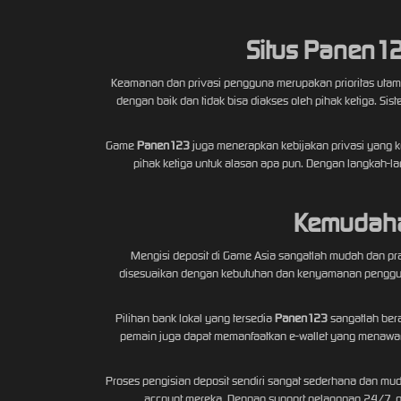
Situs Panen12
Keamanan dan privasi pengguna merupakan prioritas utama
dengan baik dan tidak bisa diakses oleh pihak ketiga. S
Game
Panen123
juga menerapkan kebijakan privasi yang 
pihak ketiga untuk alasan apa pun. Dengan langkah-l
Kemudaha
Mengisi deposit di Game Asia sangatlah mudah dan pr
disesuaikan dengan kebutuhan dan kenyamanan pengguna,
Pilihan bank lokal yang tersedia
Panen123
sangatlah ber
pemain juga dapat memanfaatkan e-wallet yang menawa
Proses pengisian deposit sendiri sangat sederhana dan mud
account mereka. Dengan support pelanggan 24/7, p