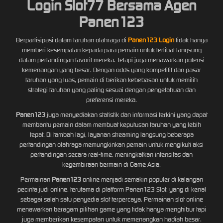
Login Slot77 Bersama Agen
Panen123
Berpartisipasi dalam taruhan olahraga di
Panen123 Login
tidak hanya
memberi kesempatan kepada para pemain untuk terlibat langsung
dalam pertandingan favorit mereka. Tetapi juga menawarkan potensi
kemenangan yang besar. Dengan odds yang kompetitif dan pasar
taruhan yang luas, pemain di berikan kebebasan untuk memilih
strategi taruhan yang paling sesuai dengan pengetahuan dan
preferensi mereka.
Panen123
juga menyediakan statistik dan informasi terkini yang dapat
membantu pemain dalam membuat keputusan taruhan yang lebih
tepat. Di tambah lagi, layanan streaming langsung beberapa
pertandingan olahraga memungkinkan pemain untuk mengikuti aksi
pertandingan secara real-time, meningkatkan intensitas dan
kegembiraan bermain di Game Asia.
Permainan
Panen123
online menjadi semakin populer di kalangan
pecinta judi online, terutama di platform Panen123 Slot, yang di kenal
sebagai salah satu penyedia slot terpercaya. Permainan slot online
menawarkan beragam pilihan game yang tidak hanya menghibur tapi
juga memberikan kesempatan untuk memenangkan hadiah besar.