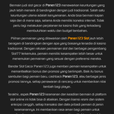
Bermain judi slot gacor di
Panen123
menawarkan keuntungan yang
jauh lebih menarik di bandingkan dengan judi tradisional. Salah satu
keuntungan utama adalah kenyamanan. Anda bisa bermain kapan
saja dan di mana saja, selama Anda memiliki koneksi internet. Tidak
perlu lagi melakukan perjalanan ke kasino fisik yang terkadang
membutuhkan waktu dan
budget tambahan.
Pilihan permainan yang ditawarkan oleh
Panen123 Slot
jauh lebih
beragam di bandingkan dengan apa yang biasanya tersedia di kasino
tradisional. Dengan ratusan permainan slot dari berbagai pengembang
Slot77 terkemuka, pemain memiliki kesempatan lebih besar untuk
menemukan permainan yang sesuai dengan preferensi mereka.
Bandar Slot Gacor Panen123 juga memberi pemain kesempatan untuk
memanfaatkan bonus dan promosi yang berlimpah. Baik itu bonus
sambutan bagi pemain baru, cashback
Panen123
, atau berbagai jenis
promosi lainnya, setiap penawaran di rancang untuk memberikan nilai
tambah bagi player.
Terakhir, aspek
Panen123
keamanan dan keadilan bermain di platform
slot online ini tidak bisa di abaikan. Dengan lisensi resmi dan sistem
enkripsi canggih, setiap transaksi dan data pribadi pemain di jamin
keamanannya. Ini memberikan rasa aman bagi pemain untuk