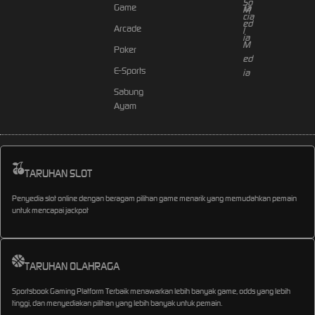
Game
Arcade
Poker
E-Sports
Sabung
Ayam
TARUHAN SLOT
Penyedia slot online dengan beragam pilihan game menarik yang memudahkan pemain
untuk mencapai jackpot
TARUHAN OLAHRAGA
Sportsbook Gaming Platform Terbaik menawarkan lebih banyak game, odds yang lebih
tinggi, dan menyediakan pilihan yang lebih banyak untuk pemain.