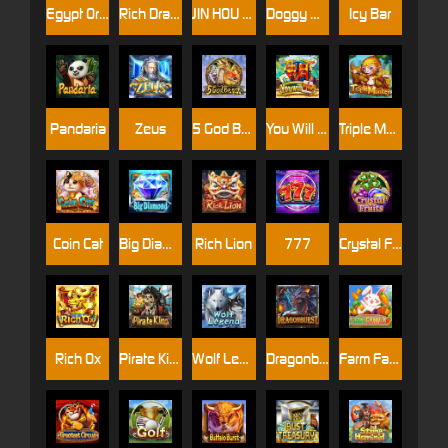
Egypt Oracle
Rich Dragon
JIN HOU YE
Doggy Wealth
Icy Bar
Pandaria
Zeus
5 God Beast
You Will Win
Triple Monkey
Coin Cat
Big Diamond
Rich Lion
777
Crystal Fruits
Rich Ox
Pirate King
Wolf Legend
Dragonburst
Farm Family