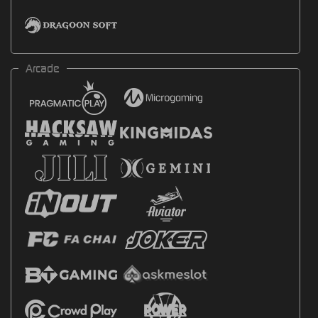
Arcade