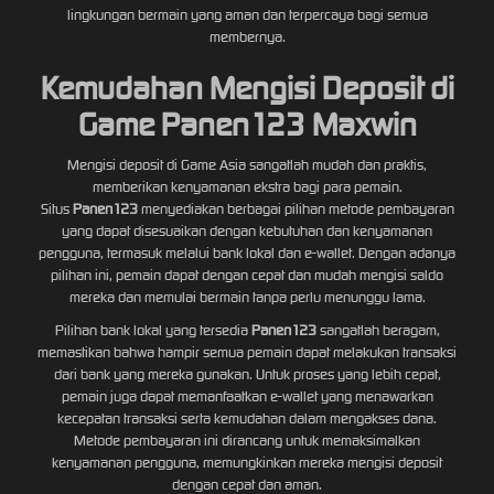
lingkungan bermain yang aman dan terpercaya bagi semua
membernya.
Kemudahan Mengisi Deposit di
Game Panen123 Maxwin
Mengisi deposit di Game Asia sangatlah mudah dan praktis,
memberikan kenyamanan ekstra bagi para pemain.
Situs
Panen123
menyediakan berbagai pilihan metode pembayaran
yang dapat disesuaikan dengan kebutuhan dan kenyamanan
pengguna, termasuk melalui bank lokal dan e-wallet. Dengan adanya
pilihan ini, pemain dapat dengan cepat dan mudah mengisi saldo
mereka dan memulai bermain tanpa perlu menunggu lama.
Pilihan bank lokal yang tersedia
Panen123
sangatlah beragam,
memastikan bahwa hampir semua pemain dapat melakukan transaksi
dari bank yang mereka gunakan. Untuk proses yang lebih cepat,
pemain juga dapat memanfaatkan e-wallet yang menawarkan
kecepatan transaksi serta kemudahan dalam mengakses dana.
Metode pembayaran ini dirancang untuk memaksimalkan
kenyamanan pengguna, memungkinkan mereka mengisi deposit
dengan cepat dan aman.