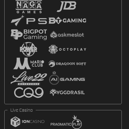
Live Casino