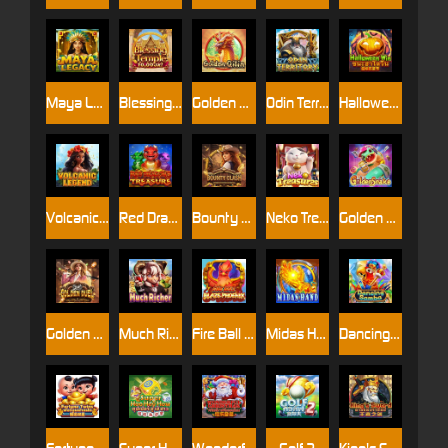
Maya Legacy
Blessing Temple
Golden Qilin
Odin Territory
Halloween Win
Volcanic Legend
Red Dragon’s Treasure
Bounty Clash
Neko Treasures
Golden Snake
Golden Duel
Much Richer
Fire Ball Blaze Phoenix
Midas Hand
Dancing Samba