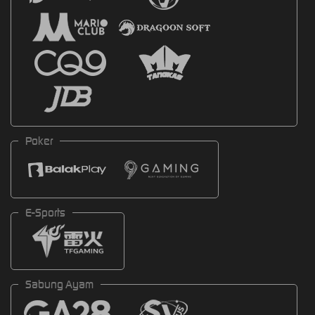
Poker
E-Sports
Sabung Ayam