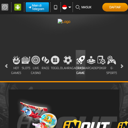
Main di
MASUK
DAFTAR
Telegram
HOT
SLOTS
LIVE
RACE
TOGEL
OLAHRAGA
CRASH
ARCADE
POKER
E-
SABUN
GAMES
CASINO
GAME
SPORTS
AYAM