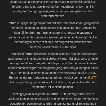
kemenangan yang besar. Dengan odds yang kompetitif dan pasar
taruhan yang luas, pemain di berikan kebebasan untuk memilih
strategi taruhan yang paling sesuai dengan pengetahuan dan
preferensi mereka.
Panen123
juga menyediakan statistik dan informasi terkini yang dapat
membantu pemain dalam membuat keputusan taruhan yang lebih
tepat. Di tambah lagi, layanan streaming langsung beberapa
pertandingan olahraga memungkinkan pemain untuk mengikuti aksi
pertandingan secara real-time, meningkatkan intensitas dan
kegembiraan bermain di Game Asia.
Permainan
Panen123
online menjadi semakin populer di kalangan
pecinta judi online, terutama di platform Panen123 Slot, yang di kenal
sebagai salah satu penyedia slot terpercaya. Permainan slot online
menawarkan beragam pilihan game yang tidak hanya menghibur tapi
juga memberikan kesempatan untuk memenangkan hadiah besar.
Bandar ini dengan bangga menghadirkan koleksi permainan
Slot77
dari pengembang game terkemuka di dunia, menjamin keadilan dan
keamanan untuk setiap pemain.
Pentingnya memilih platform
Panen123
terpercaya tidak bisa di
abaikan. Kami memahami hal ini dan berkomitmen untuk memberikan
pengalaman bermain yang tidak hanya menyenangkan tetapi juga