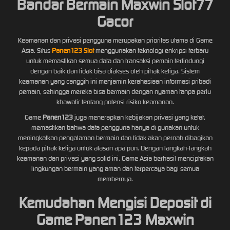
Bandar Bermain Maxwin Slot77
Gacor
Keamanan dan privasi pengguna merupakan prioritas utama di Game
Asia. Situs
Panen123 Slot
menggunakan teknologi enkripsi terbaru
untuk memastikan semua data dan transaksi pemain terlindungi
dengan baik dan tidak bisa diakses oleh pihak ketiga. Sistem
keamanan yang canggih ini menjamin kerahasiaan informasi pribadi
pemain, sehingga mereka bisa bermain dengan nyaman tanpa perlu
khawatir tentang potensi risiko keamanan.
Game
Panen123
juga menerapkan kebijakan privasi yang ketat,
memastikan bahwa data pengguna hanya di gunakan untuk
meningkatkan pengalaman bermain dan tidak akan pernah dibagikan
kepada pihak ketiga untuk alasan apa pun. Dengan langkah-langkah
keamanan dan privasi yang solid ini, Game Asia berhasil menciptakan
lingkungan bermain yang aman dan terpercaya bagi semua
membernya.
Kemudahan Mengisi Deposit di
Game Panen123 Maxwin