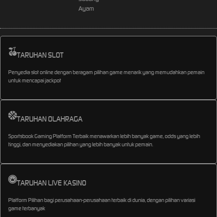
Ayam
TARUHAN SLOT
Penyedia slot online dengan beragam pilihan game menarik yang memudahkan pemain
untuk mencapai jackpot
TARUHAN OLAHRAGA
Sportsbook Gaming Platform Terbaik menawarkan lebih banyak game, odds yang lebih
tinggi, dan menyediakan pilihan yang lebih banyak untuk pemain.
TARUHAN LIVE KASINO
Platform Pilihan bagi perusahaan-perusahaan terbaik di dunia, dengan pilihan variasi
game terbanyak