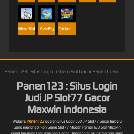
Mine Slot
AviaFly
Cricket Road
Panen123 : Situs Login Terbaru Slot Gacor Panen Cuan
Panen123 : Situs Login
Judi JP Slot77 Gacor
Maxwin Indonesia
Website
Panen123
adalah Situs Login Judi JP Slot77 Gacor terbaru
yang menghadirkan Game Slot77 Mudah Panen123 Slot Maxwin
cepat bersama Link Alternatif Gacor. Dengan variasi permainan yang