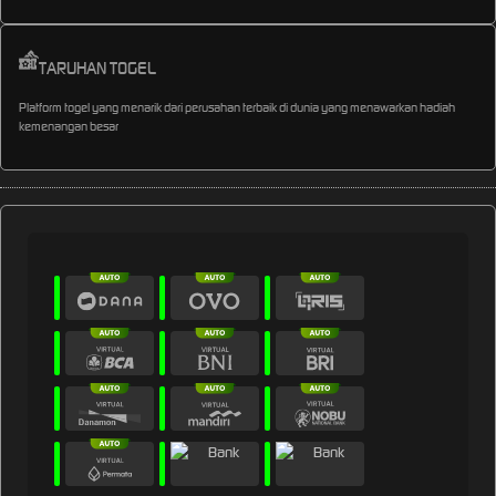
TARUHAN TOGEL
Platform togel yang menarik dari perusahan terbaik di dunia yang menawarkan hadiah
kemenangan besar