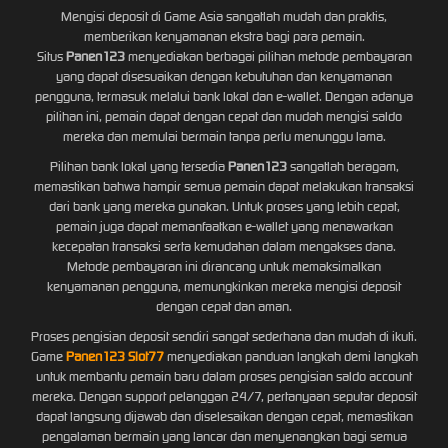
Mengisi deposit di Game Asia sangatlah mudah dan praktis,
memberikan kenyamanan ekstra bagi para pemain.
Situs
Panen123
menyediakan berbagai pilihan metode pembayaran
yang dapat disesuaikan dengan kebutuhan dan kenyamanan
pengguna, termasuk melalui bank lokal dan e-wallet. Dengan adanya
pilihan ini, pemain dapat dengan cepat dan mudah mengisi saldo
mereka dan memulai bermain tanpa perlu menunggu lama.
Pilihan bank lokal yang tersedia
Panen123
sangatlah beragam,
memastikan bahwa hampir semua pemain dapat melakukan transaksi
dari bank yang mereka gunakan. Untuk proses yang lebih cepat,
pemain juga dapat memanfaatkan e-wallet yang menawarkan
kecepatan transaksi serta kemudahan dalam mengakses dana.
Metode pembayaran ini dirancang untuk memaksimalkan
kenyamanan pengguna, memungkinkan mereka mengisi deposit
dengan cepat dan aman.
Proses pengisian deposit sendiri sangat sederhana dan mudah di ikuti.
Game
Panen123 Slot77
menyediakan panduan langkah demi langkah
untuk membantu pemain baru dalam proses pengisian saldo account
mereka. Dengan support pelanggan 24/7, pertanyaan seputar deposit
dapat langsung dijawab dan diselesaikan dengan cepat, memastikan
pengalaman bermain yang lancar dan menyenangkan bagi semua