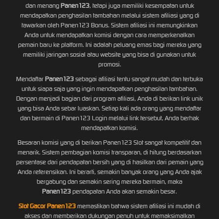
dan menang
Panen123
, tetapi juga memiliki kesempatan untuk
mendapatkan penghasilan tambahan melalui sistem afiliasi yang di
tawarkan oleh Panen123 Bonus. Sistem afiliasi ini memungkinkan
Anda untuk mendapatkan komisi dengan cara memperkenalkan
pemain baru ke platform. Ini adalah peluang emas bagi mereka yang
memiliki jaringan sosial atau website yang bisa di gunakan untuk
promosi.
Mendaftar
Panen123
sebagai afiliasi tentu sangat mudah dan terbuka
untuk siapa saja yang ingin mendapatkan penghasilan tambahan.
Dengan menjadi bagian dari program afiliasi, Anda di berikan link unik
yang bisa Anda sebar luaskan. Setiap kali ada orang yang mendaftar
dan bermain di Panen123 Login melalui link tersebut, Anda berhak
mendapatkan komisi.
Besaran komisi yang di berikan Panen123 Slot sangat kompetitif dan
menarik. Sistem pembagian komisi transparan, di hitung berdasarkan
persentase dari pendapatan bersih yang di hasilkan dari pemain yang
Anda referensikan. Ini berarti, semakin banyak orang yang Anda ajak
bergabung dan semakin sering mereka bermain, maka
Panen123
pendapatan Anda akan semakin besar.
Slot Gacor Panen123
memastikan bahwa sistem afiliasi ini mudah di
akses dan memberikan dukungan penuh untuk memaksimalkan