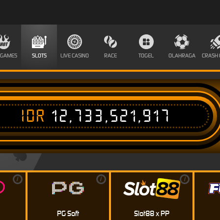
 GAMES
SLOTS
LIVE CASINO
RACE
TOGEL
OLAHRAGA
CRASH
IDR
12,733,521,917
i
i
i
a
PG Soft
Slot88 x PP