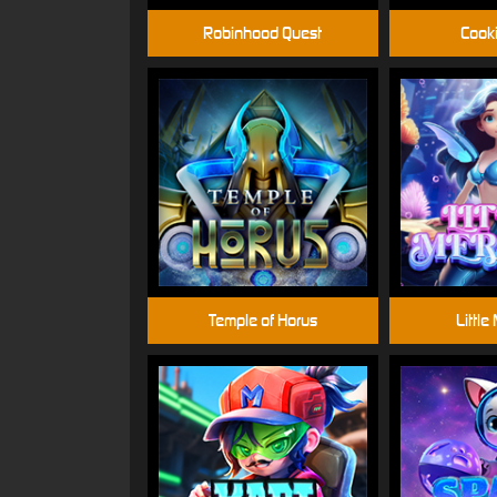
Robinhood Quest
Cook
Temple of Horus
Littl