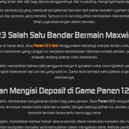
ang aman dan adil bagi semua penggunanya. Hal ini penting, mengingat keperca
-fitur pendukung yang membuat pengalaman bermain slot online semakin nyaman
dan promosi yang menarik. Semua ini di rancang untuk memberikan nilai tambah
tetapi juga kesenangan dalam bermain.
3 Salah Satu Bandar Bermain Maxwi
 di Game Asia. Situs
Panen123 Slot
menggunakan teknologi enkripsi terbaru untu
istem keamanan yang canggih ini menjamin kerahasiaan informasi pribadi pemain
khawatir tentang potensi risiko keamanan.
ketat, memastikan bahwa data pengguna hanya di gunakan untuk meningkatkan p
angkah keamanan dan privasi yang solid ini, Game Asia berhasil menciptakan li
membernya.
n Mengisi Deposit di Game Panen1
aktis, memberikan kenyamanan ekstra bagi para pemain. Situs
Panen123
menyedi
 termasuk melalui bank lokal dan e-wallet. Dengan adanya pilihan ini, pemain
memulai bermain tanpa perlu menunggu lama.
agam, memastikan bahwa hampir semua pemain dapat melakukan transaksi dari ba
rkan kecepatan transaksi serta kemudahan dalam mengakses dana. Metode pem