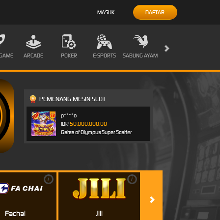
MASUK
DAFTAR
 GAME
ARCADE
POKER
E-SPORTS
SABUNG AYAM
PROMOSI
PEMENANG MESIN SLOT
p****o
IDR
50,000,000.00
Gates of Olympus Super Scatter
jua****h
IDR
3,142,400.00
Mahjong Wins 3 – Black Scatter
i
i
i
ilha****m
IDR
2,811,980.00
No Limit City
Gates of Olympus Super Scatter
Fachai
Jili
c****1