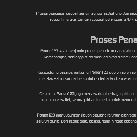
Proses pengisian deposit sendiri sangat sederhana dan mud
account mereka. Dengan support pelanggan 24/7, p
Proses Pena
Panen123
Asia menjamin proses penarikan dana (withd
kemenangan, sehingga telah menyediakan sistem yang
Kecepatan proses penarikan di
Panen123
adalah salah sa
mereka. Hal ini sangat berkontribusi terhadap kepuasan 
Selain itu,
Panen123
juga menawarkan berbagai pilihan me
lokal atau e-wallet, semua pilihan tersedia untuk mem
Panen123
menyuguhkan ribuan peluang taruhan olahraga se
seluruh dunia. Dari sepak bola, basket, tenis, hingga caba