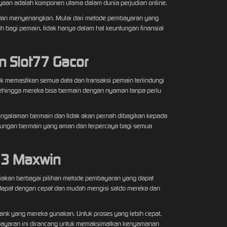
yaan adalah komponen utama dalam dunia perjudian online.
 dan menyenangkan. Mulai dari metode pembayaran yang
 bagi pemain, tidak hanya dalam hal keuntungan finansial
n Slot77 Gacor
k memastikan semua data dan transaksi pemain terlindungi
, sehingga mereka bisa bermain dengan nyaman tanpa perlu
engalaman bermain dan tidak akan pernah dibagikan kepada
ngkungan bermain yang aman dan terpercaya bagi semua
23 Maxwin
akan berbagai pilihan metode pembayaran yang dapat
 dapat dengan cepat dan mudah mengisi saldo mereka dan
nk yang mereka gunakan. Untuk proses yang lebih cepat,
bayaran ini dirancang untuk memaksimalkan kenyamanan