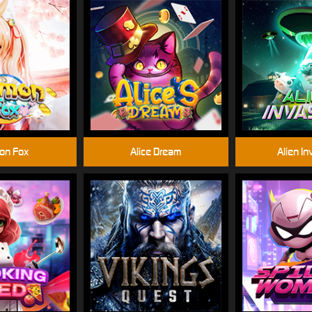
on Fox
Alice Dream
Alien In