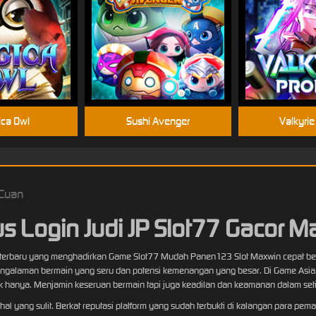
ca Owl
Sushi Avenger
Valkyrie 
 Cuan
s Login Judi JP Slot77 Gacor 
or terbaru yang menghadirkan Game Slot77 Mudah Panen123 Slot Maxwin cepat ber
galaman bermain yang seru dan potensi kemenangan yang besar. Di Game Asia, 
k hanya. Menjamin keseruan bermain tapi juga keadilan dan keamanan dalam se
hal yang sulit. Berkat reputasi platform yang sudah terbukti di kalangan para pem